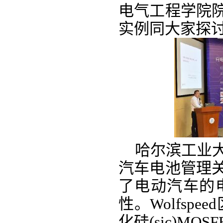
电气工程学院
实例同大家探
哈尔滨工业大
汽车电池管理
了电动汽车的
性。
W
olfs
化硅(
sic
)
MOSF